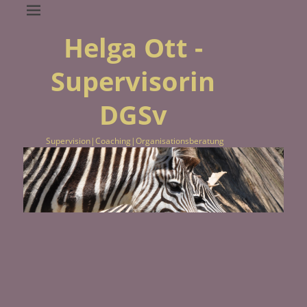
Helga Ott -
Supervisorin
DGSv
Supervision|Coaching|Organisationsberatung